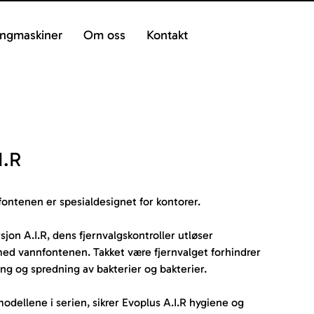
ngmaskiner
Om oss
Kontakt
I.R
fontenen er spesialdesignet for kontorer.
rsjon A.I.R, dens fjernvalgskontroller utløser 
med vannfontenen. Takket være fjernvalget forhindrer 
ing og spredning av bakterier og bakterier.
modellene i serien, sikrer Evoplus A.I.R hygiene og 