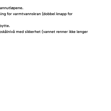
vannutløpene.
ing for varmtvannskran (dobbel knapp for 
bytte.
pskålnivå med sikkerhet (vannet renner ikke lenger 